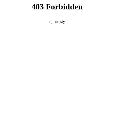
首页
核心技术
产品中心
TurMa
TurMass™ LAN 双
TLG-520
TLG-520 是一款功能丰富的双通道无线物联
建，符合 TurMass™ LAN 标准协议，支
量终端接入和数据处理，并可通过以太网、4